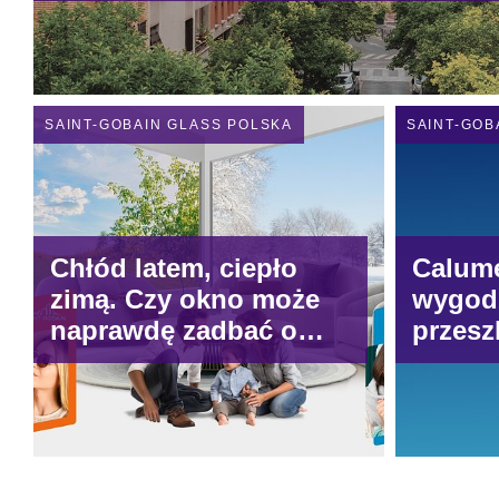
SAINT-GOBAIN GLASS POLSKA
SAINT-GOB
Chłód latem, ciepło
Calume
zimą. Czy okno może
wygodz
naprawdę zadbać o
przesz
nasz komfort?