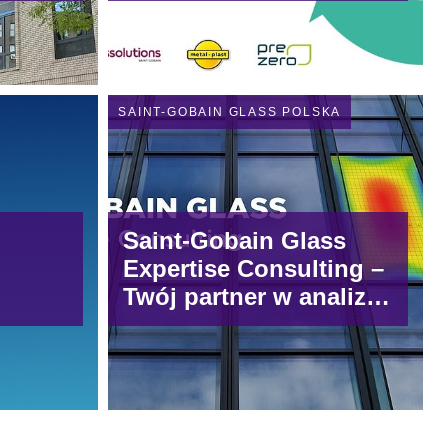
budowlanych. To
 w
wspólny projekt Saint-
turze.
Gobain, Metal-Plast i
PreZero
SAINT-GOBAIN GLASS POLSKA
Saint-Gobain Glass
Expertise Consulting –
Twój partner w analizie
szkła
architektonicznego