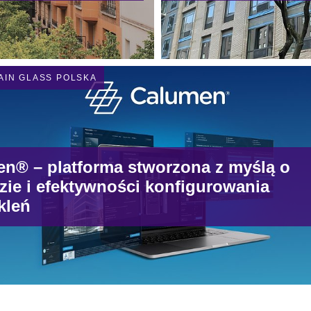
by chronić
bioróżnorodność
miejskiej architek
AIN GLASS POLSKA
n® – platforma stworzona z myślą o
ie i efektywności konfigurowania
kleń