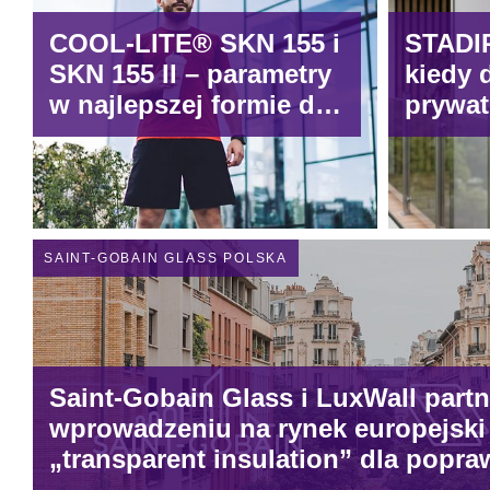
COOL-LITE® SKN 155 i
STADIP
SKN 155 II – parametry
kiedy 
w najlepszej formie dla
prywat
współczesnych fasad
spotyk
balkon
SAINT-GOBAIN GLASS POLSKA
Saint-Gobain Glass i LuxWall part
wprowadzeniu na rynek europejski
„transparent insulation” dla popr
energetycznej budynków