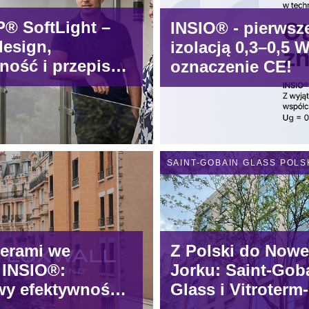
® SoftLight –
INSIO® - pierwsz
design,
izolacją 0,3–0,5
ność i przepisy
oznaczenie CE!
ają się na
ie
SAINT-GOBAIN GLASS POLS
nerami we
Z Polski do Now
 INSIO®:
Jorku: Saint-Gob
awy efektywności
Glass i Vitroterm-
Murów S.A. łączą 