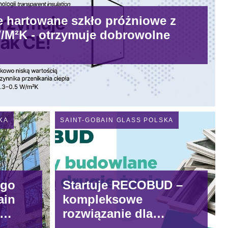
e hartowane szkło próżniowe z
 W/M²K - otrzymuje dobrowolne
KA
SAINT-GOBAIN GLASS POLSKA
ego
Startuje RECOBUD –
ain
kompleksowe
rozwiązanie dla
siły,
odpadów