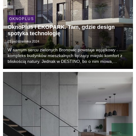
OKNOPLUS
OknoPlus i EKOPARK. Tam, gdzie design
spotyka technologię
23 października 2024
W samym sercu zielonych Bronowic powstaje wyjątkowy
kompleks budynków mieszkalnych łączący miejski komfort z
bliskością natury. Jednak w DESTINO, bo o nim mowa,
lokalizacja to nie jedyny atut. Tutaj na straży wspaniałych
widoków na… przyszłość staną rozwiązania marki Okn...