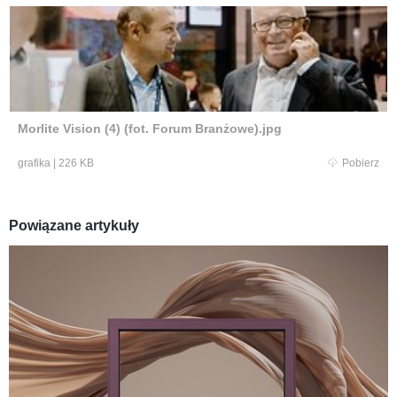
Morlite Vision (4) (fot. Forum Branżowe).jpg
grafika
|
226 KB
Pobierz
Powiązane artykuły