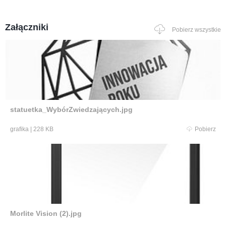
Załączniki
Pobierz wszystkie
statuetka_WybórZwiedzających.jpg
grafika
|
228 KB
Pobierz
Morlite Vision (2).jpg