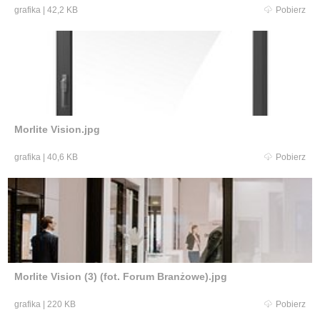
grafika
|
42,2 KB
Pobierz
Morlite Vision.jpg
grafika
|
40,6 KB
Pobierz
Morlite Vision (3) (fot. Forum Branżowe).jpg
grafika
|
220 KB
Pobierz