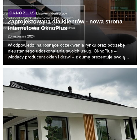
OKNOPLUS
Zaprojektowana dla klientów - nowa strona
internetowa OknoPlus
26 września 2024
W odpowiedzi na rosnące oczekiwania rynku oraz potrzebę
nieustannego udoskonalania swoich usług, OknoPlus –
wiodący producent okien i drzwi – z dumą prezentuje swoją
nową stronę internetową. Zmodernizowana witryna została
zaprojektowana tak, aby proces wyboru produktów b...