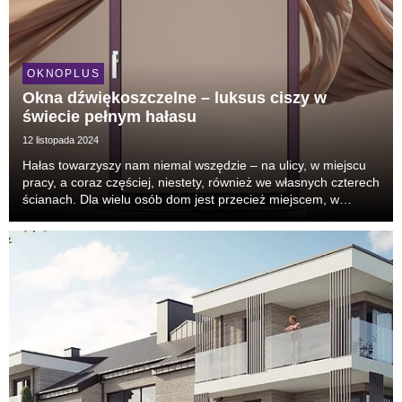
OKNOPLUS
Okna dźwiękoszczelne – luksus ciszy w
świecie pełnym hałasu
12 listopada 2024
Hałas towarzyszy nam niemal wszędzie – na ulicy, w miejscu
pracy, a coraz częściej, niestety, również we własnych czterech
ścianach. Dla wielu osób dom jest przecież miejscem, w
którym chcą się zrelaksować, oderwać od zgiełku codziennego
życia, ale w praktyce nierzadko s...