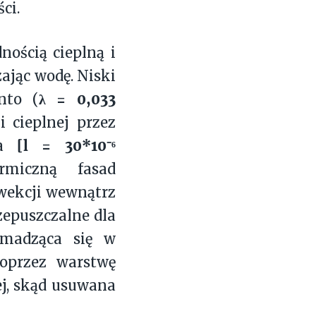
ci.
nością cieplną i
ając wodę. Niski
λ = 0,033
nto (
i cieplnej przez
[l = 30*10⁻⁶
rza
rmiczną fasad
wekcji wewnątrz
zepuszczalne dla
omadząca się w
poprzez warstwę
ej, skąd usuwana