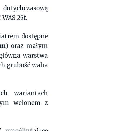
i dotychczasową
C WAS 25t.
iatrem dostępne
mm
) oraz małym
 główna warstwa
ich grubość waha
ch wariantach
rnym welonem z
 umożliwiające