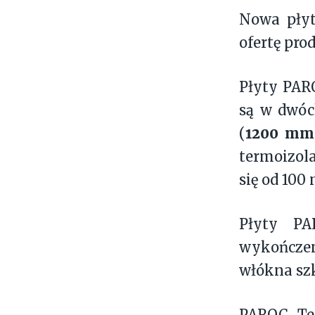
Nowa płyt
ofertę pro
Płyty PAR
są w dwóc
1200 mm
(
termoizol
się od 10
Płyty PA
wykończe
włókna szk
PAROC Ten