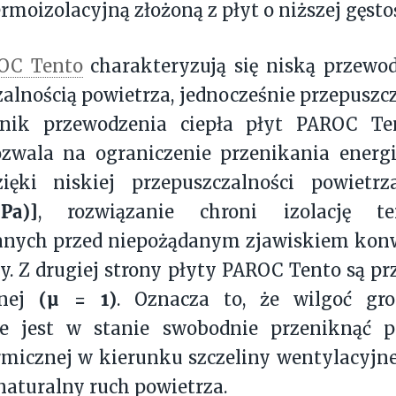
rmoizolacyjną złożoną z płyt o niższej gęstoś
OC Tento
charakteryzują się niską przewod
alnością powietrza, jednocześnie przepuszcz
nik przewodzenia ciepła płyt PAROC Te
ozwala na ograniczenie przenikania energi
zięki niskiej przepuszczalności powiet
Pa)]
, rozwiązanie chroni izolację te
nych przed niepożądanym zjawiskiem kon
y. Z drugiej strony płyty PAROC Tento są pr
(µ = 1)
dnej
. Oznacza to, że wilgoć gr
ie jest w stanie swobodnie przeniknąć 
ermicznej w kierunku szczeliny wentylacyjn
 naturalny ruch powietrza.