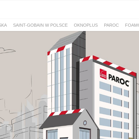
SKA
SAINT-GOBAIN W POLSCE
OKNOPLUS
PAROC
FOAM