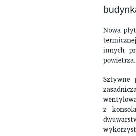
budynk
Nowa płyt
termiczne
innych pr
powietrza.
Sztywne 
zasadnicz
wentylowa
z konsol
dwuwars
wykorzyst