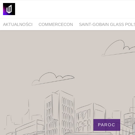
AKTUALNOŚCI
COMMERCECON
SAINT-GOBAIN GLASS POL
KLIMA-THERM
CASE STUDY TOWER
PAROC