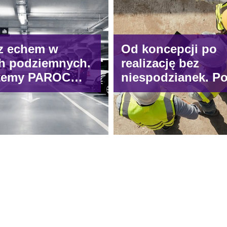
z echem w
Od koncepcji po
h podziemnych.
realizację bez
stemy PAROC
niespodzianek. Po
ują problem
narzędzia, które
wego pogłosu?
wspierają codzie
pracę architektów