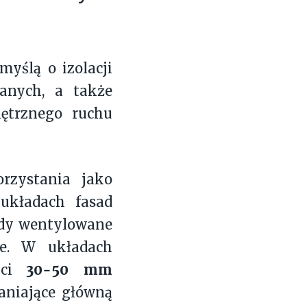
yślą o izolacji
anych, a także
ętrznego ruchu
rzystania jako
układach fasad
ady wentylowane
e. W układach
30-50 mm
ści
aniające główną