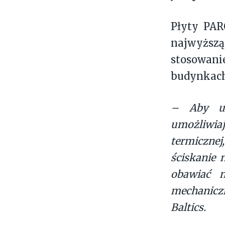
Płyty PAR
najwyższą
stosowanie
budynkach
– Aby uł
umożliwia
termiczne
ściskanie
obawiać n
mechanicz
Baltics.