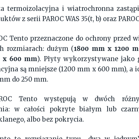
a termoizolacyjna i wiatrochronna zastąp
duktów z serii PAROC WAS 35(t, b) oraz PARO
OC Tento przeznaczone do ochrony przed w
1800 mm x 1200 
h rozmiarach: dużym (
 x 600 mm
). Płyty wykorzystywane jako
acyjna są mniejsze (1200 mm x 600 mm), a 
0 mm do 250 mm.
ROC Tento występują w dwóch różny
nia: w całości pokryte białym lub cza
lanego, albo bez pokrycia.
to to rozwiązanie typu „dwa w jednym”,