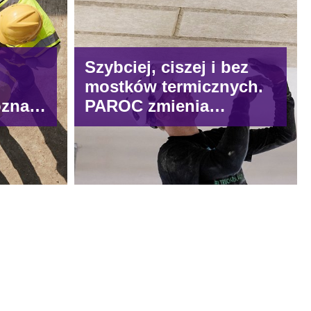
Szybciej, ciszej i bez
mostków termicznych.
znaj
PAROC zmienia
standardy izolacji
nną
stropów garażowych