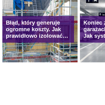
Błąd, który generuje
Koniec 
ogromne koszty. Jak
garażac
prawidłowo izolować
Jak sy
domy drewniane, by
rozwiąz
uniknąć kondensacji?
uciążli