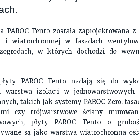
ach.
a PAROC Tento została zaprojektowana z m
j i wiatrochronnej w fasadach wentylow
zegrodach, w których dochodzi do wewn
płyty PAROC Tento nadają się do wyko
a warstwa izolacji w jednowarstwowych 
nych, takich jak systemy PAROC Zero, fas
ami czy trójwarstwowe ściany murowan
twowych, płyty PAROC Tento o grubo
ywane są jako warstwa wiatrochronna osł