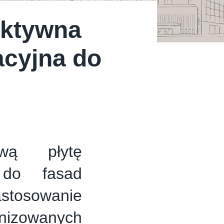
ektywna
acyjna do
wą płytę
ą do fasad
tosowanie
izowanych