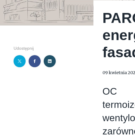
PARO
ener
fasa
Udostępnij
09 kwietnia 20
OC P
termoi
wenty
zarów