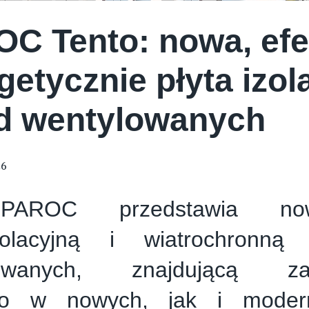
C Tento: nowa, ef
getycznie płyta izol
d wentylowanych
26
AROC przedstawia no
zolacyjną i wiatrochronn
lowanych, znajdującą zas
no w nowych, jak i modern