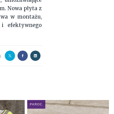
em. Nowa płyta z
twa w montażu,
 i efektywnego
j
PAROC