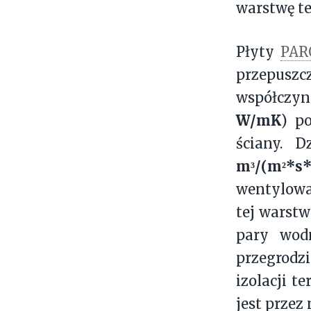
warstwę te
Płyty
PAR
przepuszcz
współczyn
W/mK
) p
ściany. D
m³/(m²*s*
wentylowa
tej warstw
pary wo
przegrodz
izolacji t
jest przez