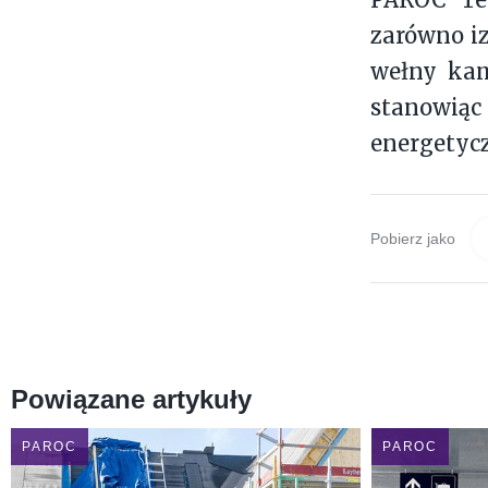
zarówno iz
wełny kam
stanowiąc
energetycz
Pobierz jako
Powiązane artykuły
PAROC
PAROC