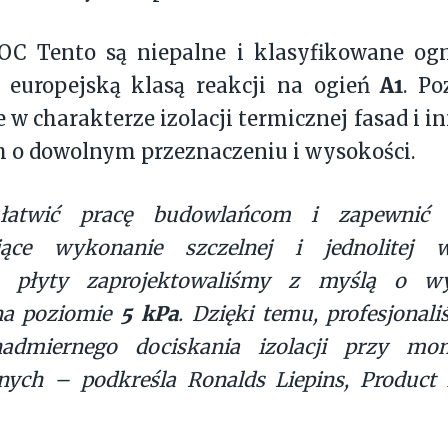
OC Tento są niepalne i klasyfikowane og
A1
 europejską klasą reakcji na ogień
. Po
 w charakterze izolacji termicznej fasad i i
 o dowolnym przeznaczeniu i wysokości.
atwić pracę budowlańcom i zapewnić i
jące wykonanie szczelnej i jednolitej w
j, płyty zaprojektowaliśmy z
myślą o wy
5 kPa
 na poziomie
. Dzięki temu, profesjonali
admiernego dociskania izolacji przy mo
nych – podkreśla Ronalds Liepins, Produc