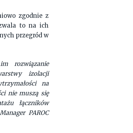
niowo zgodnie z
zwala to na ich
nnych przegród w
m rozwiązanie
arstwy izolacji
trzymałości na
ści nie muszą się
ntażu łączników
t Manager PAROC